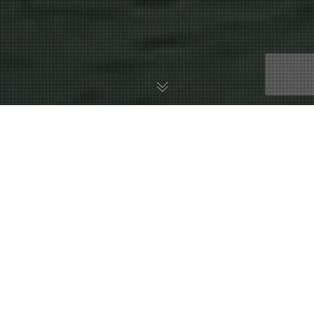
BLOG
09
MAI 2017